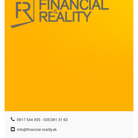
0917 544 455 - 035/381 31 63
info@financial-reality.sk